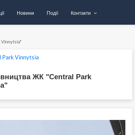
ії
Новини
Події
Контакти
 Vinnytsia"
 Park Vinnytsia
івництва ЖК "Central Park
ia"