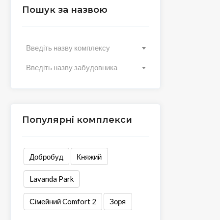
Пошук за назвою
Введіть назву комплексу
Введіть назву забудовника
Популярні комплекси
Добробуд
Княжий
Lavanda Park
Сімейний Comfort 2
Зоря