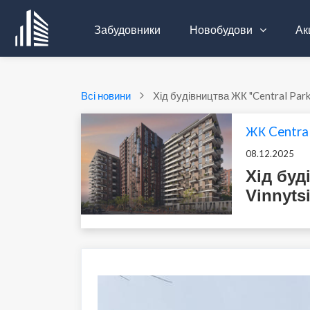
Забудовники
Новобудови
Акц
Всі новини
Хід будівництва ЖК "Central Park
ЖК Central
08.12.2025
Хід буд
Vinnyts