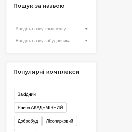
Пошук за назвою
Введіть назву комплексу
Введіть назву забудовника
Популярні комплекси
Західний
Район АКАДЕМІЧНИЙ
Добробуд
Лісопарковий