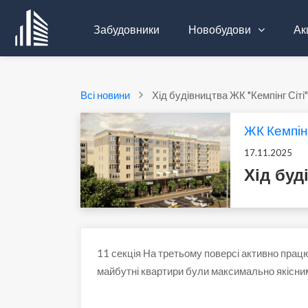
Забудовники
Новобудови
Акц
Всі новини
Хід будівництва ЖК "Кемпінг Сіті"
ЖК Кемпінг
17.11.2025
Хід буд
11 секція На
третьому поверсі активно працю
майбутні квартири були максимально якісним