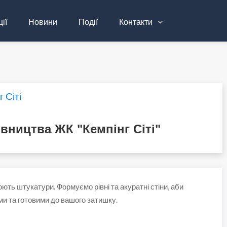
ії
Новини
Події
Контакти
 Сіті
івництва ЖК "Кемпінг Сіті"
ють штукатури. Формуємо рівні та акуратні стіни, аби
и та готовими до вашого затишку.