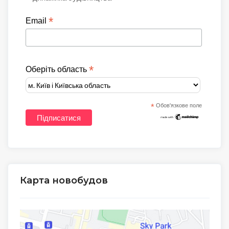
*
Email
*
Оберіть область
*
Обов'язкове поле
Карта новобудов