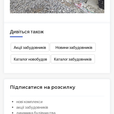
Дивіться також
Акції забудовників
Новини забудовників
Каталог новобудов
Каталог забудовників
Підписатися на розсилку
нові комплекси
акції забудовників
динамика будівництва