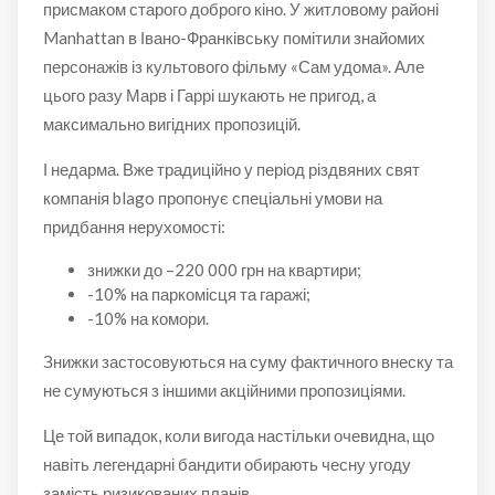
присмаком старого доброго кіно. У житловому районі
Manhattan в Івано-Франківську помітили знайомих
персонажів із культового фільму «Сам удома». Але
цього разу Марв і Гаррі шукають не пригод, а
максимально вигідних пропозицій.
І недарма. Вже традиційно у період різдвяних свят
компанія blago пропонує спеціальні умови на
придбання нерухомості:
знижки до –220 000 грн на квартири;
-10% на паркомісця та гаражі;
-10% на комори.
Знижки застосовуються на суму фактичного внеску та
не сумуються з іншими акційними пропозиціями.
Це той випадок, коли вигода настільки очевидна, що
навіть легендарні бандити обирають чесну угоду
замість ризикованих планів.