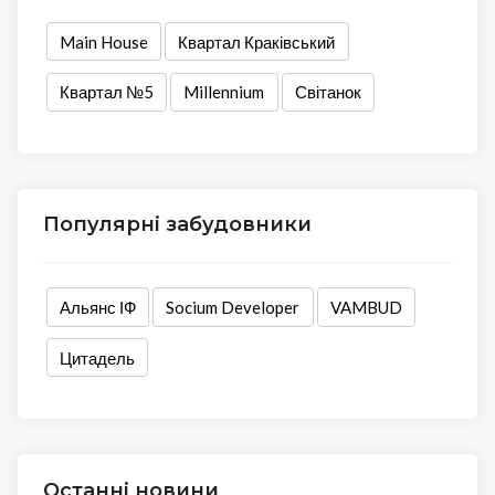
Main House
Квартал Краківський
Квартал №5
Millennium
Світанок
Популярні забудовники
Альянс ІФ
Socium Developer
VAMBUD
Цитадель
Останні новини