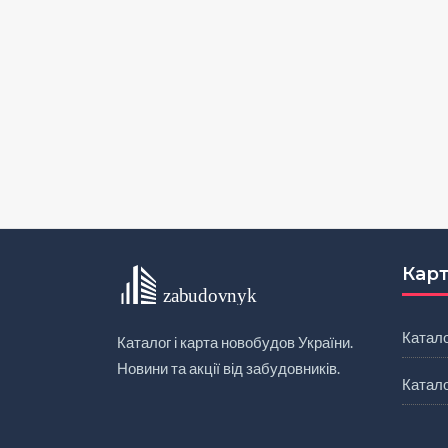
Карт
Катал
Каталог і карта новобудов України.
Новини та акції від забудовників.
Катало