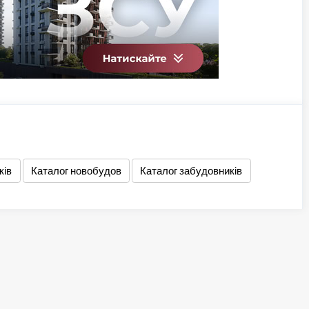
ків
Каталог новобудов
Каталог забудовників