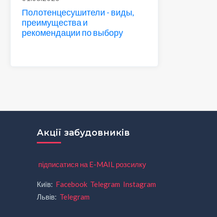
Полотенцесушители - виды,
преимущества и
рекомендации по выбору
Акції забудовників
підписатися на E-MAIL розсилку
Київ:
Facebook
Telegram
Instagram
Львів:
Telegram