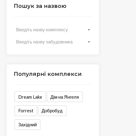
Пошук за назвою
Введіть назву комплексу
Введіть назву забудовника
Популярні комплекси
Dream Lake
Дім на Янгеля
Forrest
Добробуд
Західний