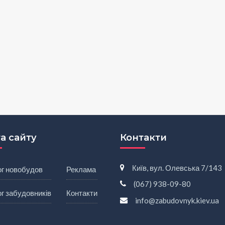
а сайту
Контакти
Київ, вул. Олевська 7/143
ог новобудов
Реклама
(067) 938-09-80
г забудовників
Контакти
info@zabudovnyk.kiev.ua