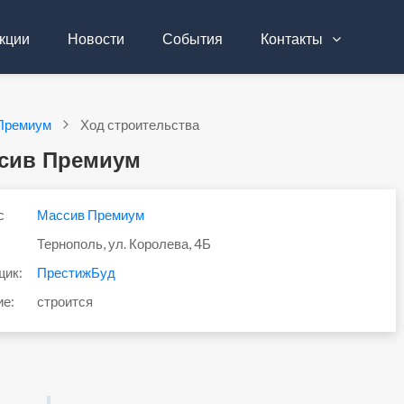
кции
Новости
События
Контакты
Премиум
Ход строительства
ссив Премиум
с
Массив Премиум
Тернополь, ул. Королева, 4Б
щик:
ПрестижБуд
ие:
строится