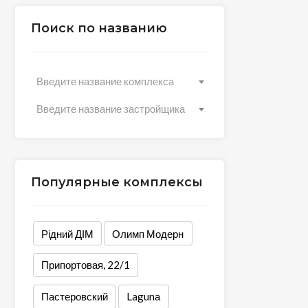
Поиск по названию
Введите название комплекса
Введите название застройщика
Популярные комплексы
Рідний ДІМ
Олимп Модерн
Припортовая, 22/1
Пастеровский
Lagunа