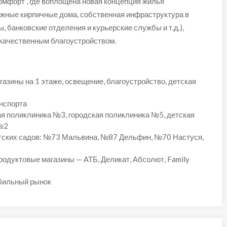
омфорт”, где воплощена новая концепция жилья
ежные кирпичные дома, собственная инфраструктура в
, банковские отделения и курьерские службы и т.д.),
 качественным благоустройством.
газины на 1 этаже, освещение, благоустройство, детская
анспорта
ая поликлиника №3, городская поликлиника №5, детская
№2
етских садов: №73 Мальвина, №87 Дельфин, №70 Настуся,
родуктовые магазины — АТБ, Деликат, Абсолют, Family
обильный рынок