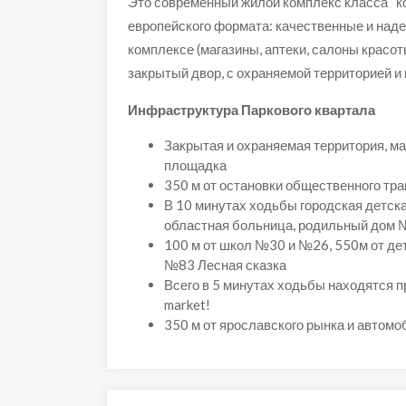
Это современный жилой комплекс класса “к
европейского формата: качественные и над
комплексе (магазины, аптеки, салоны красоты
закрытый двор, с охраняемой территорией и
Инфраструктура Паркового квартала
Закрытая и охраняемая территория, ма
площадка
350 м от остановки общественного тр
В 10 минутах ходьбы городская детск
областная больница, родильный дом 
100 м от школ №30 и №26, 550м от д
№83 Лесная сказка
Всего в 5 минутах ходьбы находятся п
market!
350 м от ярославского рынка и автом