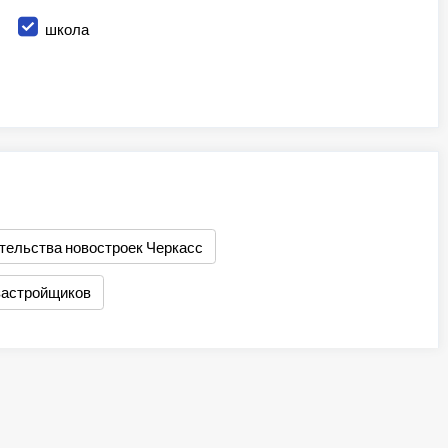
школа
тельства новостроек Черкасс
застройщиков