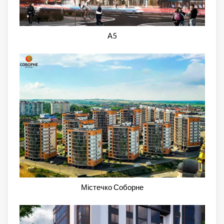
А5
Містечко Соборне