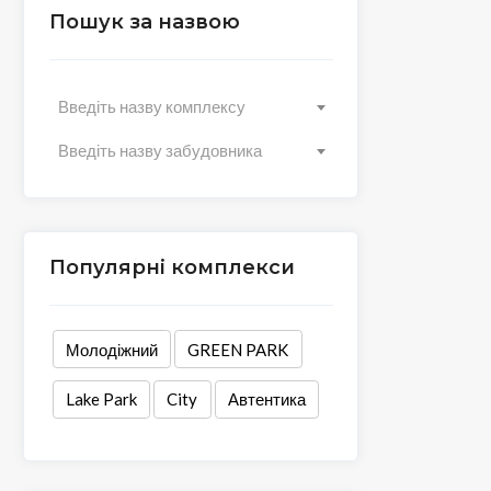
Пошук за назвою
Введіть назву комплексу
Введіть назву забудовника
Популярні комплекси
Молодіжний
GREEN PARK
Lake Park
City
Автентика