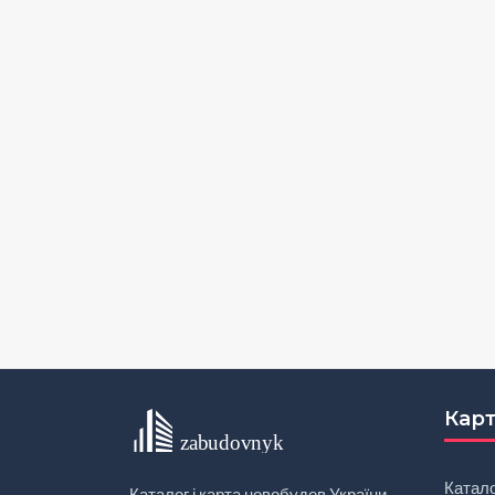
Карт
Катал
Каталог і карта новобудов України.