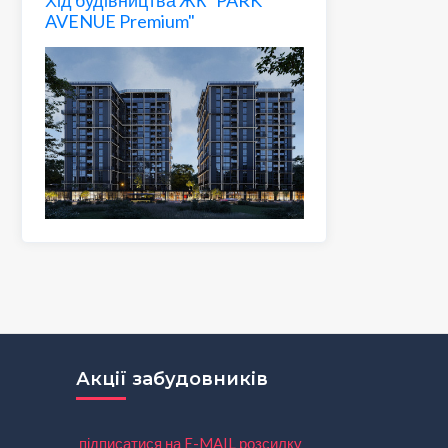
AVENUE Premium"
Акції забудовників
підписатися на E-MAIL розсилку