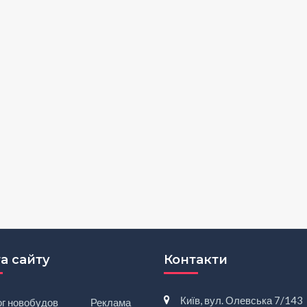
а сайту
Контакти
Київ, вул. Олевська 7/143
ог новобудов
Реклама