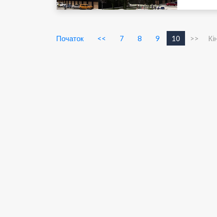
Початок
<<
7
8
9
10
>>
Кі