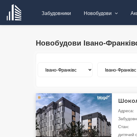
Забудовники
Новобудови
Акц
Новобудови Івано-Франків
Шоко
Адреса:
Забудовн
Стан:
дитячий с