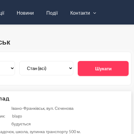
ії
Новини
Події
Контакти
ськ
Шукати
лад
Івано-Франківськ, вул. Сєченова
ик:
blago
будується
адочок, школа, зупинка транспорту 500 м.