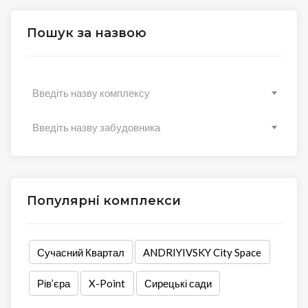
Пошук за назвою
Введіть назву комплексу
Введіть назву забудовника
Популярні комплекси
Сучасний Квартал
ANDRIYIVSKY City Space
Рів’єра
X-Point
Сирецькі сади