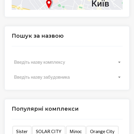
Пошук за назвою
Введіть назву комплексу
Введіть назву забудовника
Популярні комплекси
Sister
SOLAR CITY
Мілос
Orange City