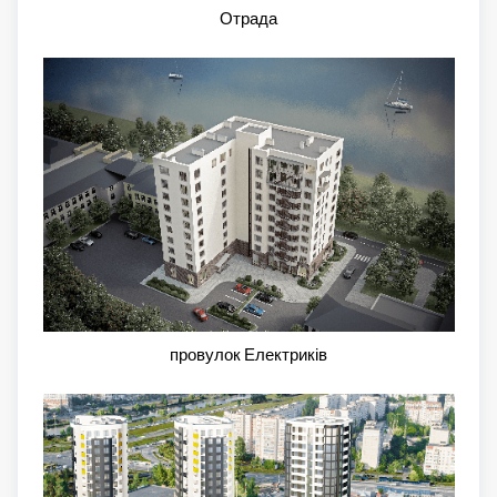
Отрада
провулок Електриків