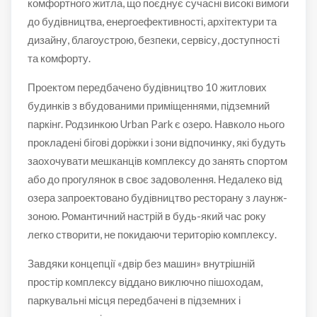
комфортного житла, що поєднує сучасні високі вимоги
до будівництва, енергоефективності, архітектури та
дизайну, благоустрою, безпеки, сервісу, доступності
та комфорту.
Проектом передбачено будівництво 10 житлових
будинків з вбудованими приміщеннями, підземний
паркінг. Родзинкою Urban Park є озеро. Навколо нього
прокладені бігові доріжки і зони відпочинку, які будуть
заохочувати мешканців комплексу до занять спортом
або до прогулянок в своє задоволення. Недалеко від
озера запроектовано будівництво ресторану з лаунж-
зоною. Романтичний настрій в будь-який час року
легко створити, не покидаючи територію комплексу.
Завдяки концепції «двір без машин» внутрішній
простір комплексу віддано виключно пішоходам,
паркувальні місця передбачені в підземних і