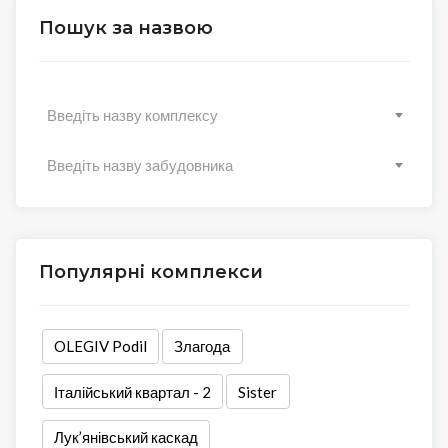
Пошук за назвою
Введіть назву комплексу
Введіть назву забудовника
Популярні комплекси
OLEGIV Podil
Злагода
Італійський квартал - 2
Sister
Лук’янівський каскад