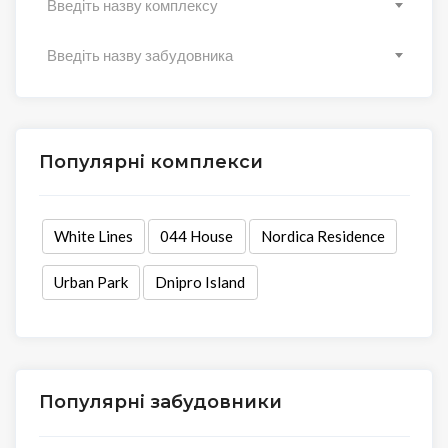
Введіть назву комплексу
Введіть назву забудовника
Популярні комплекси
White Lines
044 House
Nordica Residence
Urban Park
Dnipro Island
Популярні забудовники