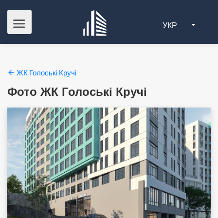
УКР
ЖК Голоські Кручі
Фото ЖК Голоські Кручі