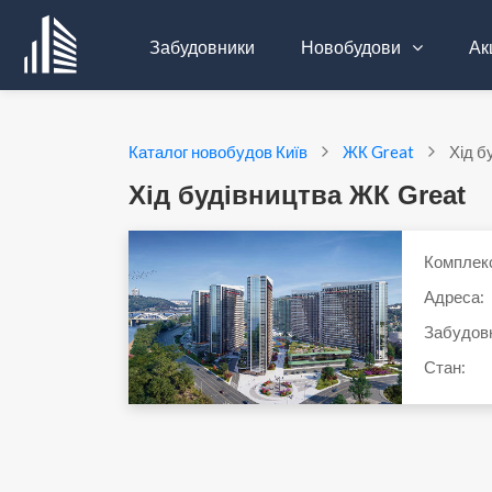
Забудовники
Новобудови
Акц
Каталог новобудов Київ
ЖК Great
Хід б
Хід будівництва ЖК Great
Комплек
Адреса:
Забудов
Стан: