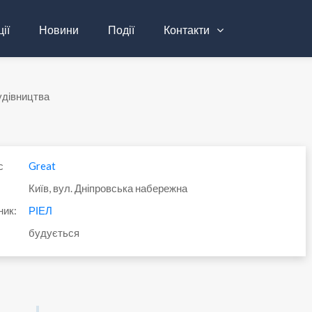
ії
Новини
Події
Контакти
удівництва
с
Great
Київ, вул. Дніпровська набережна
ник:
РІЕЛ
будується