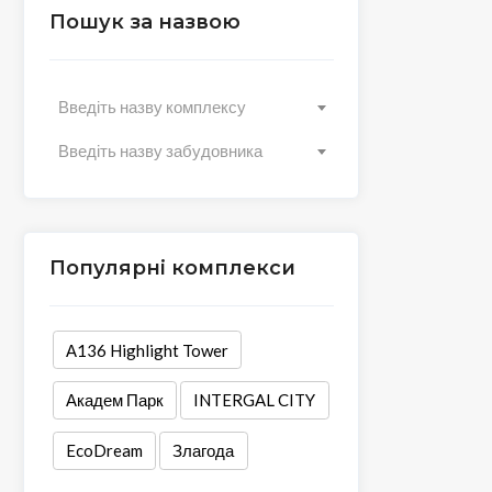
Пошук за назвою
Введіть назву комплексу
Введіть назву забудовника
Популярні комплекси
А136 Highlight Tower
Академ Парк
INTERGAL CITY
EcoDream
Злагода