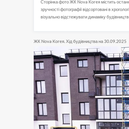
Сторінка фото ЖК Nova Koreя містить останн
зручності фотографії відсортовані в хроголог
візуально відстежувати динаміку будівницт
ЖК Nova Koreя
.
Хід будівництва на 30.09.2025