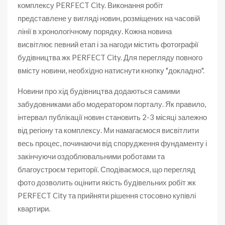
комплексу PERFECT City. Виконання робіт
представлене у вигляді новин, розміщених на часовій
лінії в хронологічному порядку. Кожна новина
висвітлює певний етап і за нагоди містить фотографії
будівництва жк PERFECT City. Для перегляду повного
вмісту новини, необхідно натиснути кнопку "докладно".
Новини про хід будівництва додаються самими
забудовниками або модератором порталу. Як правило,
інтервал публікації новин становить 2-3 місяці залежно
від регіону та комплексу. Ми намагаємося висвітлити
весь процес, починаючи від спорудження фундаменту і
закінчуючи оздоблювальними роботами та
благоустроєм території. Сподіваємося, що перегляд
фото дозволить оцінити якість будівельних робіт жк
PERFECT City та прийняти рішення стосовно купівлі
квартири.