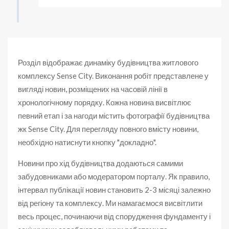
Розділ відображає динаміку будівництва житлового
комплексу Sense City. Виконання робіт представлене у
вигляді новин, розміщених на часовій лінії в
хронологічному порядку. Кожна новина висвітлює
певний етап і за нагоди містить фотографії будівництва
жк Sense City. Для перегляду повного вмісту новини,
необхідно натиснути кнопку "докладно".
Новини про хід будівництва додаються самими
забудовниками або модератором порталу. Як правило,
інтервал публікації новин становить 2-3 місяці залежно
від регіону та комплексу. Ми намагаємося висвітлити
весь процес, починаючи від спорудження фундаменту і