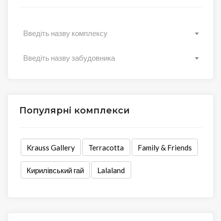
Введіть назву комплексу
Введіть назву забудовника
Популярні комплекси
Krauss Gallery
Terracotta
Family & Friends
Кирилівський гай
Lalaland