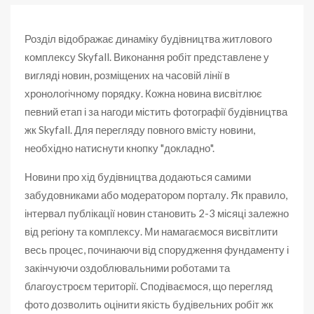
Розділ відображає динаміку будівництва житлового
комплексу Skyfall. Виконання робіт представлене у
вигляді новин, розміщених на часовій лінії в
хронологічному порядку. Кожна новина висвітлює
певний етап і за нагоди містить фотографії будівництва
жк Skyfall. Для перегляду повного вмісту новини,
необхідно натиснути кнопку "докладно".
Новини про хід будівництва додаються самими
забудовниками або модератором порталу. Як правило,
інтервал публікації новин становить 2-3 місяці залежно
від регіону та комплексу. Ми намагаємося висвітлити
весь процес, починаючи від спорудження фундаменту і
закінчуючи оздоблювальними роботами та
благоустроєм території. Сподіваємося, що перегляд
фото дозволить оцінити якість будівельних робіт жк