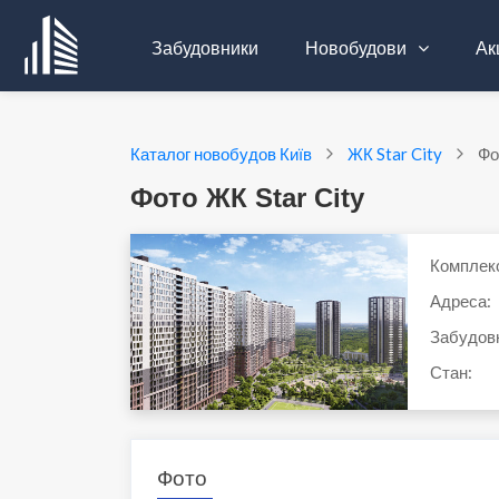
Забудовники
Новобудови
Акц
Каталог новобудов Київ
ЖК Star City
Фо
Фото ЖК Star City
Комплек
Адреса:
Забудов
Стан:
Фото