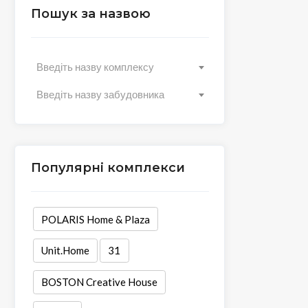
Пошук за назвою
Введіть назву комплексу
Введіть назву забудовника
Популярні комплекси
POLARIS Home & Plaza
Unit.Home
31
BOSTON Creative House