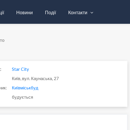
ії
Новини
Події
Контакти
то
с
Star City
Київ, вул. Каунаська, 27
ник:
Київміськбуд
будується