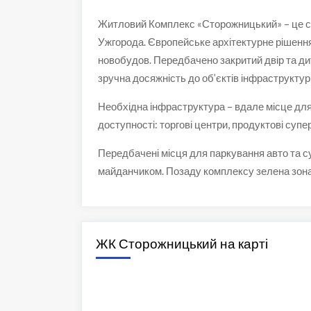
Житловий Комплекс «Сторожницький» – це ст
Ужгорода. Європейське архітектурне рішення
новобудов. Передбачено закритий двір та ди
зручна досяжність до об’єктів інфраструктур
Необхідна інфраструктура – вдале місце для 
доступності: торгові центри, продуктові суп
Передбачені місця для паркування авто та су
майданчиком. Позаду комплексу зелена зона 
ЖК Сторожницький на карті