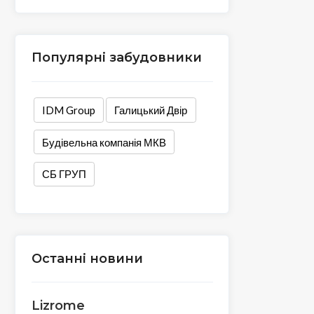
Популярні забудовники
IDM Group
Галицький Двір
Будівельна компанія МКВ
СБ ГРУП
Останні новини
Lizrome