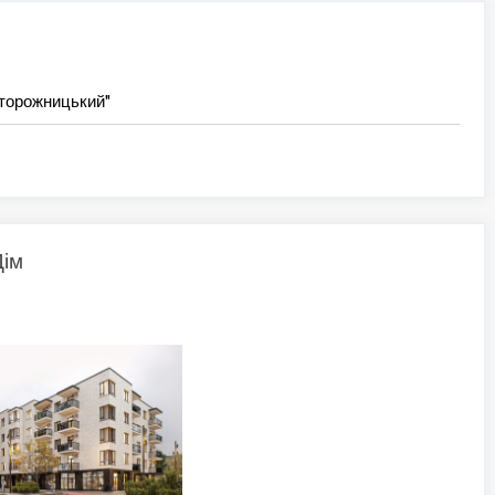
Сторожницький"
Дім