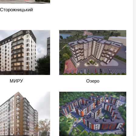
Сторожницький
МИРУ
Озеро