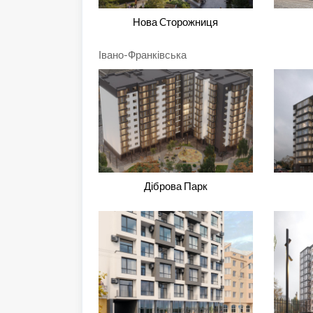
Нова Cторожниця
Івано-Франківська
Діброва Парк