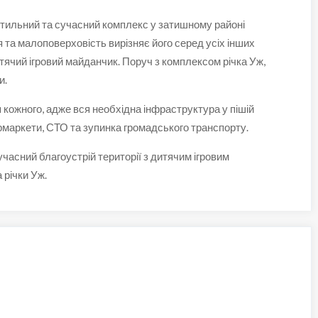
ильний та сучасний комплекс у затишному районі
 та малоповерховість вирізняє його серед усіх інших
тячий ігровий майданчик. Поруч з комплексом річка Уж,
и.
кожного, адже вся необхідна інфраструктура у пішій
ермаркети, СТО та зупинка громадського транспорту.
часний благоустрій території з дитячим ігровим
річки Уж.