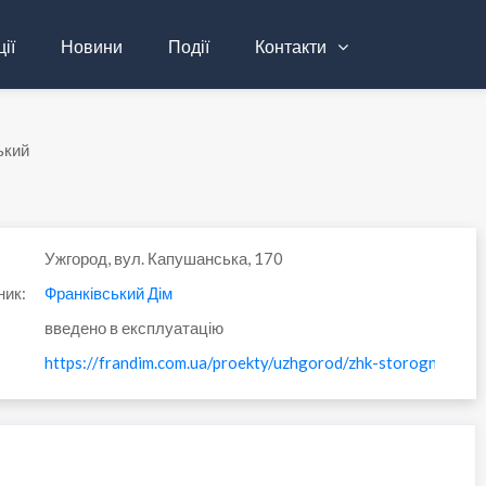
ії
Новини
Події
Контакти
ький
Ужгород, вул. Капушанська, 170
ник:
Франківський Дім
введено в експлуатацію
https://frandim.com.ua/proekty/uzhgorod/zhk-storognytskiy/