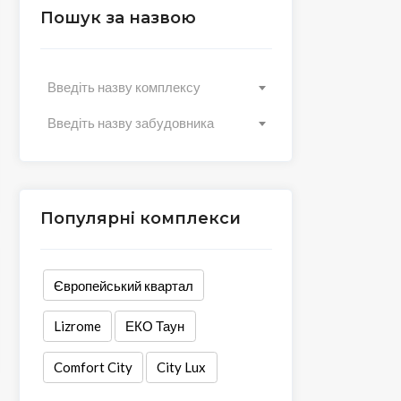
Пошук за назвою
Введіть назву комплексу
Введіть назву забудовника
Популярні комплекси
Європейський квартал
Lizrome
ЕКО Таун
Comfort City
City Lux