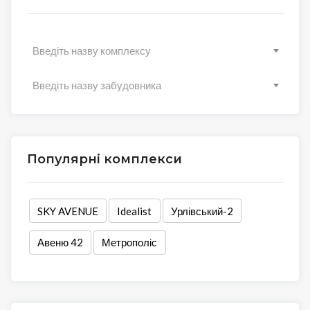
Введіть назву комплексу
Введіть назву забудовника
Популярні комплекси
SKY AVENUE
Idealist
Урлівський-2
Авеню 42
Метрополіс