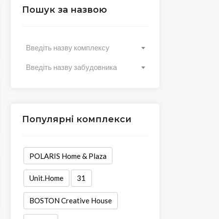
Пошук за назвою
Введіть назву комплексу
Введіть назву забудовника
Популярні комплекси
POLARIS Home & Plaza
Unit.Home
31
BOSTON Creative House