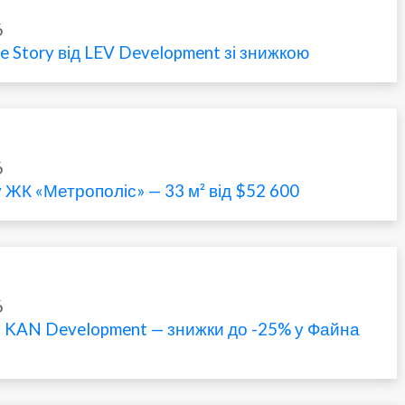
6
e Story від LEV Development зі знижкою
6
 ЖК «Метрополіс» — 33 м² від $52 600
6
 KAN Development — знижки до -25% у Файна