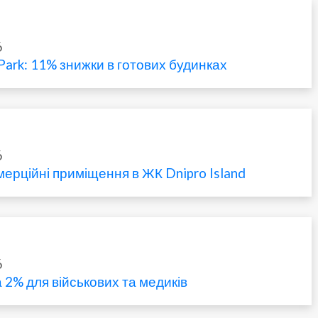
6
 Park: 11% знижки в готових будинках
6
мерційні приміщення в ЖК Dnipro Island
6
 2% для військових та медиків