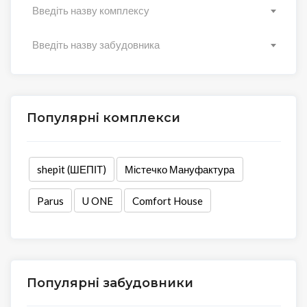
Введіть назву комплексу
Введіть назву забудовника
Популярні комплекси
shepit (ШЕПІТ)
Містечко Мануфактура
Parus
U ONE
Comfort House
Популярні забудовники