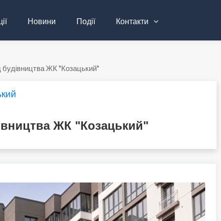
ії
Новини
Події
Контакти
д будівництва ЖК "Козацький"
ький
івництва ЖК "Козацький"