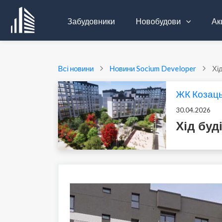
Забудовники
Новобудови
Акц
Всі новини
Новини Socium Developer
Хі
ЖК Козац
30.04.2026
Хід буд