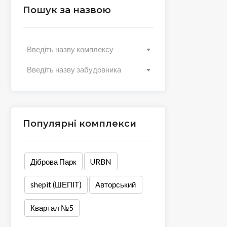
Пошук за назвою
Введіть назву комплексу
Введіть назву забудовника
Популярні комплекси
Діброва Парк
URBN
shepit (ШЕПІТ)
Авторський
Квартал №5