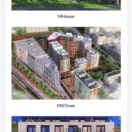
MHouse
MillTown