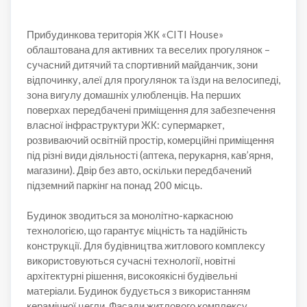
Прибудинкова територія ЖК «CITI House»
облаштована для активних та веселих прогулянок –
сучасний дитячий та спортивний майданчик, зони
відпочинку, алеї для прогулянок та їзди на велосипеді,
зона вигулу домашніх улюбленців. На перших
поверхах передбачені приміщення для забезпечення
власної інфраструктури ЖК: супермаркет,
розвиваючий освітній простір, комерційні приміщення
під різні види діяльності (аптека, перукарня, кав’ярня,
магазини). Двір без авто, оскільки передбачений
підземний паркінг на понад 200 місць.
Будинок зводиться за монолітно-каркасною
технологією, що гарантує міцність та надійність
конструкції. Для будівництва житлового комплексу
використовуються сучасні технології, новітні
архітектурні рішення, високоякісні будівельні
матеріали. Будинок будується з використанням
керамічної цегли. Фасади житлового комплексу