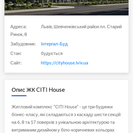
Адреса:
Львів, Шевченківський район пл. Старий
Ринок, 8
Забудовник:
Інтергал-Буд
Стан:
будується
Сайт:
https://cityhouse.lviv.ua
Опис ЖК CITI House
Житловий комплекс “СІТІ House” - це три будинки
бізнес-класу, які складаються з каскаду шести секцій
на 6, 8 та 17 поверхів з унікальною архітектурою та
витриманим дизайном у біло-коричневих кольорах