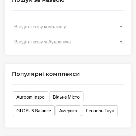
Пошук за назвою
Введіть назву комплексу
Введіть назву забудовника
Популярні комплекси
Auroom Inspo
Вільне Місто
GLOBUS Balance
Америка
Леополь Таун