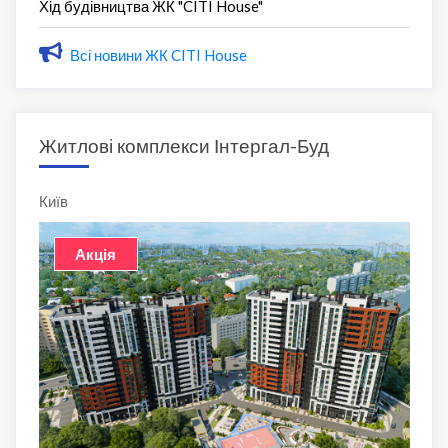
Хід будівництва ЖК "CITI House"
Всі новини ЖК CITI House
Житлові комплекси Інтергал-Буд
Київ
Акція