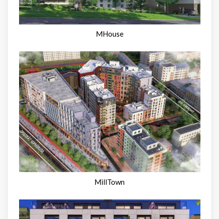
MHouse
MillTown