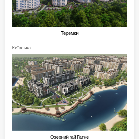
Теремки
Київська
Озерний гай Гатне