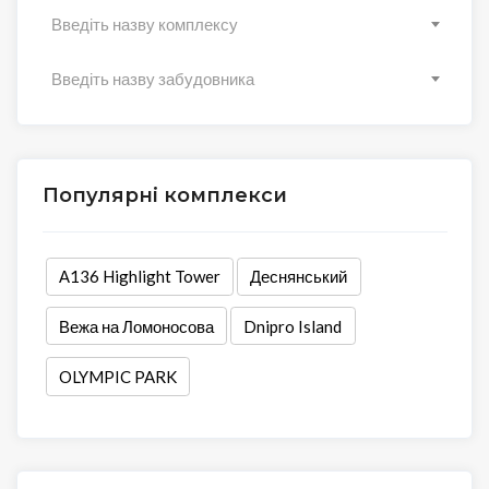
Введіть назву комплексу
Введіть назву забудовника
Популярні комплекси
А136 Highlight Tower
Деснянський
Вежа на Ломоносова
Dnipro Island
OLYMPIC PARK