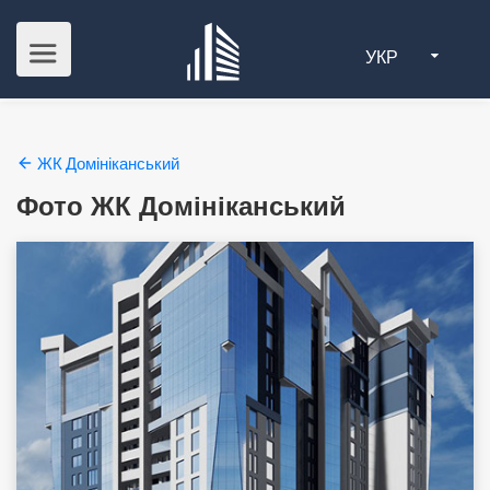
УКР
ЖК Домініканський
Фото ЖК Домініканський