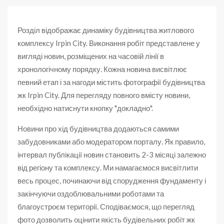
Розділ відображає динаміку будівництва житлового
комплексу Irpin City. Виконання робіт представлене у
вигляді новин, розміщених на часовій лінії в
хронологічному порядку. Кожна новина висвітлює
певний етап і за нагоди містить фотографії будівництва
жк Irpin City. Для перегляду повного вмісту новини,
необхідно натиснути кнопку "докладно".
Новини про хід будівництва додаються самими
забудовниками або модератором порталу. Як правило,
інтервал публікації новин становить 2-3 місяці залежно
від регіону та комплексу. Ми намагаємося висвітлити
весь процес, починаючи від спорудження фундаменту і
закінчуючи оздоблювальними роботами та
благоустроєм території. Сподіваємося, що перегляд
фото дозволить оцінити якість будівельних робіт жк