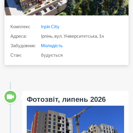
Комплекс
Irpin City
Адреса:
Ірпінь, вул. Університетська, 1н
Забудовник:
Молодість
Стан:
будується
Фотозвіт, липень 2026