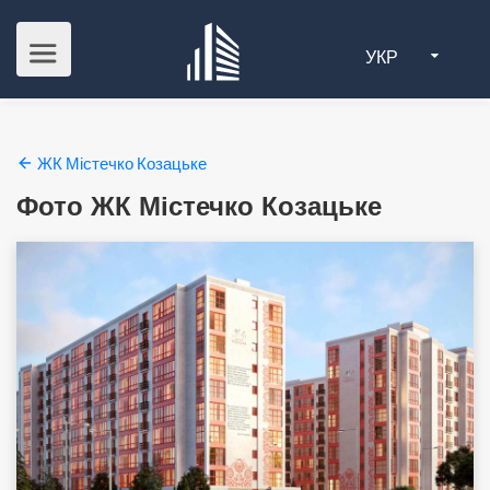
УКР
ЖК Містечко Козацьке
Фото ЖК Містечко Козацьке