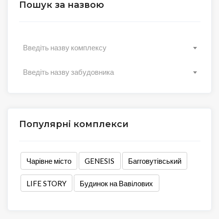
Пошук за назвою
Введіть назву комплексу
Введіть назву забудовника
Популярні комплекси
Чарівне місто
GENESIS
Багговутівський
LIFE STORY
Будинок на Вавілових