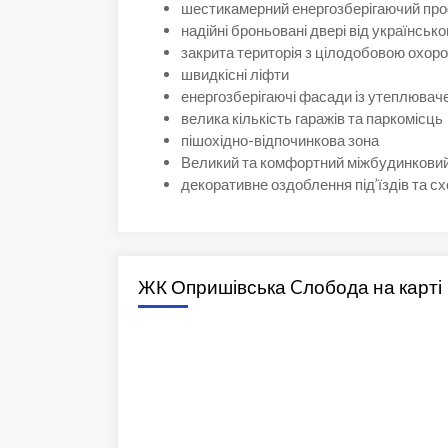
шестикамерний енергозберігаючий про
надійні броньовані двері від українськ
закрита територія з цілодобовою охор
швидкісні ліфти
енергозберігаючі фасади із утеплюва
велика кількість гаражів та паркомісць
пішохідно-відпочинкова зона
Великий та комфортний міжбудинковий
декоративне оздоблення під’їздів та 
ЖК Опришівська Cлобода на карті