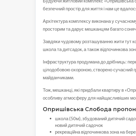
Будуючи житловий комплекс «Опришівська сл
безпечний простір для життя і нам це вдалос
Архітектура комплексу виконана у сучасному
просторим та дарує мешканцям багато соняч
Завдяки чудовому розташуванню жити тут ко
школа та дитсадок, а також відпочинкова зона
Інфраструктура продумана до дрібниць: перед
цілодобовою охороною, створено сучасний г
майданчиками.
Тож, мешканці, які придбали квартиру в «Опр
особливу атмосферу для найщасливіших мом
Опришівська Слобода пропон
школа (50м), збудований дитячий садоч
новий дитячий садочок
рекреаційна відпочинкова зона на бере