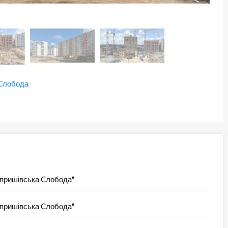
 Cлобода
Опришівська Cлобода"
Опришівська Cлобода"