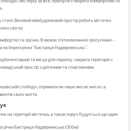
обода», ми, перш за все, прагнули створити комфортний та
я.
 стилі. Великий міжбудинковий простір робить містечко
ного світла
мфортно та зручно. В межах п’ятихвилинної прогулянки –
 на березі річки “Бистриця Надвірнянська “.
бачені гаражі та місця для паркінгу, закрита територія з
ромадський простір з дитячими та спортивними
ишівській слободі», отримали не лише якісне житло, а
ентів свого життя.
ує
ок на території містечка, а також поруч будується ще один
зі річки Бистриця Надвірнянська (300м)