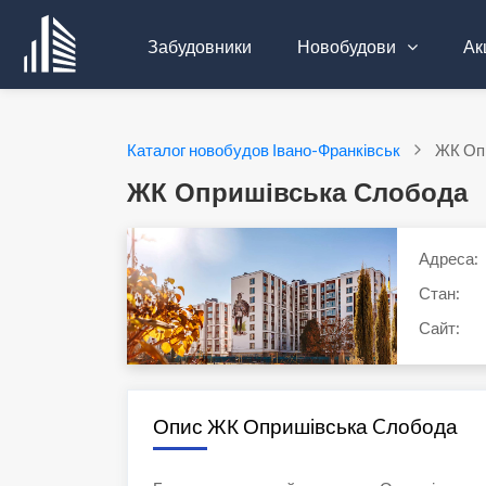
Забудовники
Новобудови
Акц
Каталог новобудов Івано-Франківськ
ЖК Оп
ЖК Опришівська Cлобода
Адреса:
Стан:
Сайт:
Опис ЖК Опришівська Cлобода