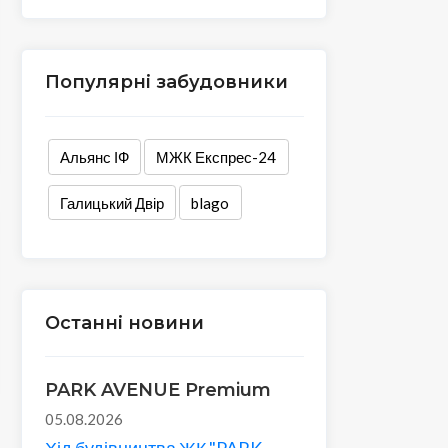
Популярні забудовники
Альянс ІФ
МЖК Експрес-24
Галицький Двір
blago
Останні новини
PARK AVENUE Premium
05.08.2026
Хід будівництва ЖК "PARK