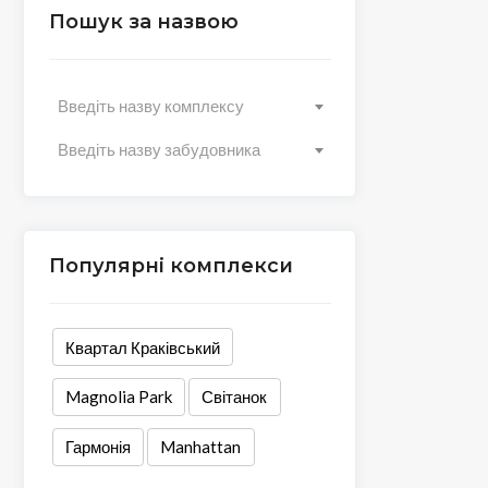
Пошук за назвою
Введіть назву комплексу
Введіть назву забудовника
Популярні комплекси
Квартал Краківський
Magnolia Park
Світанок
Гармонія
Manhattan