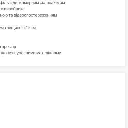
філь з двокамерним склопакетом
ого виробника
оною та відеоспостереженням
чем товщиною 15см
 простір
сходових сучасними матеріалами