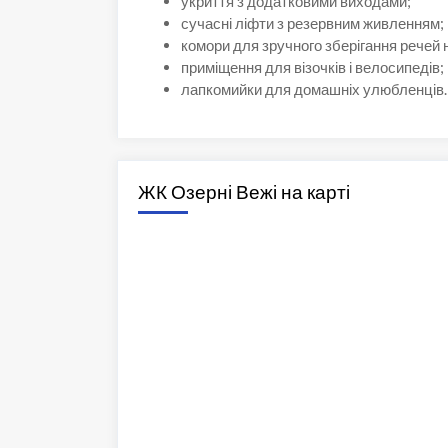
укриття з додатковими виходами;
сучасні ліфти з резервним живленням;
комори для зручного зберігання речей н
приміщення для візочків і велосипедів;
лапкомийки для домашніх улюбленців.
ЖК Озерні Вежі на карті