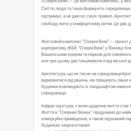
«Озерні Вежі» — це житловий комплекс, у яко
Світло, вода та тиша формують середовище, 
підтримує, а не диктує своїх правил. Архітек
свободу жити у комфортному ритмі. Це дім, д
Житловий комплекс “Озерні Вежі” –- проєкт 
корпоративу ЖБК “Озерні Вежі” у Вінниці. К
Вишенським озером та парком для сімейного 
але при цьому дистанціюватися від міської д
Архітектура, що не тисне на середовищеАрхі
відмовилися від рішень, які працюють лише на
будинки взаємодіють із ландшафтом навколо.
середовище.
Інфраструктура, з якою щоденне життя стає
Життя в “Озерних Вежах” продумано до най
комерційні приміщення, а також підземний пар
будинках запроєктовані: