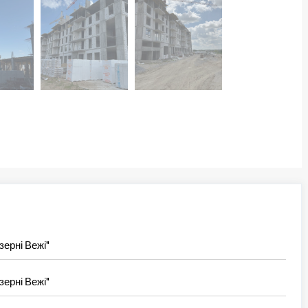
ерні Вежі"
ерні Вежі"