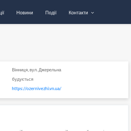
ії
Новини
Події
Контакти
Вінниця, вул. Джерельна
будується
https://ozernivezhi.vn.ua/