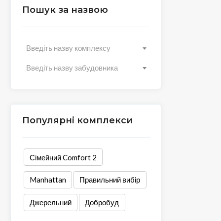
Пошук за назвою
Введіть назву комплексу
Введіть назву забудовника
Популярні комплекси
Сімейний Comfort 2
Manhattan
Правильний вибір
Джерельний
Добробуд