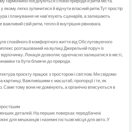
му гармонійно поєднуються спокій природи й ритм міста.
у якому легко зупинитися й відчути власний ритм.Тут простір
тура і планування не нав’язують сценаріїв, а залишають
е важливий свій ритм, тепло й внутрішня рівновага.
для спокійного й комфортного життя від Обслуговуючого
омплекс розташований на вулиці Джерельній поруч із
відпочинку. Локація дозволяє одночасно залишатися в місті,
инаміки та бути ближче до природи.
тектура проєкту працює з простором і світлом. Ми свідомо
 картинці. Важливішими є масштаб, пропорції і те, як
 Саме тому вони не домінують, а органічно вписуються в
 простішим
менших деталей. На перших поверхах передбачені
кінг для мешканців і наземні гостьові місця для авто. У