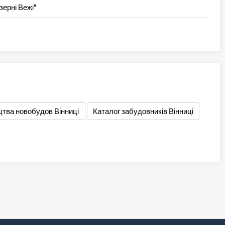
ерні Вежі"
цтва новобудов Вінниці
Каталог забудовників Вінниці