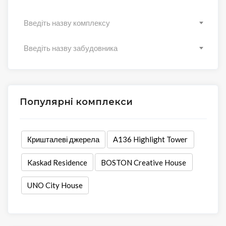
Введіть назву комплексу
Введіть назву забудовника
Популярні комплекси
Кришталеві джерела
А136 Highlight Tower
Kaskad Residence
BOSTON Creative House
UNO City House