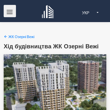
УКР
ЖК Озерні Вежі
Хід будівництва ЖК Озерні Вежі