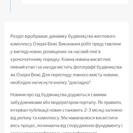
Розділ відображає динаміку будівництва житлового
комплексу Озерні Вежі. Виконання робіт представлене
у вигляді новин, розміщених на часовій лінії в
хронологічному порядку. Кожна новина висвітлює
певний етап і за нагоди містить фотографії будівництва
жк Озерні Вежі. Для перегляду повного вмісту новини,
необхідно натиснути кнопку "докладно".
Новини про хід будівництва додаються самими
забудовниками або модератором порталу. Як правило,
інтервал публікації новин становить 2-3 місяці залежно
від регіону та комплексу. Ми намагаємося висвітлити
весь процес, починаючи від спорудження фундаменту і