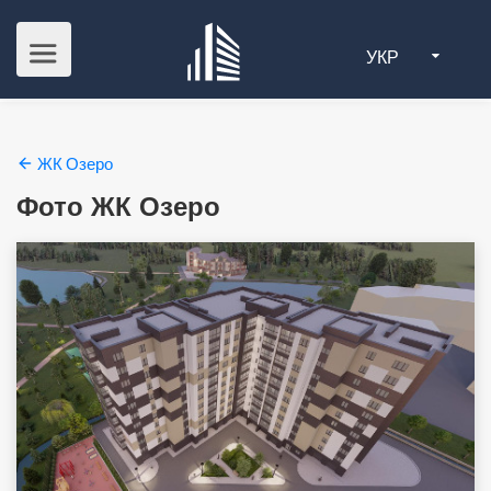
УКР
ЖК Озеро
Фото ЖК Озеро