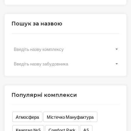
Пошук за назвою
Введіть назву комплексу
Введіть назву забудовника
Популярні комплекси
Атмосфера
Містечко Мануфактура
Квартал №5
Comfort Park
А5